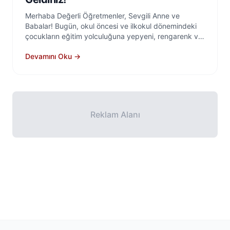
Merhaba Değerli Öğretmenler, Sevgili Anne ve
Babalar! Bugün, okul öncesi ve ilkokul dönemindeki
çocukların eğitim yolculuğuna yepyeni, rengarenk ve
pratik bir soluk getiren etkinlikdefteri.com’un
Devamını Oku →
kapılarını sizlere açmanın büyük heyecanını
yaşıyoruz.
Reklam Alanı