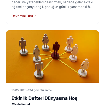
beceri ve yetenekleri geliştirmek, sadece gelecekteki
eğitsel başarıyı değil, çocuğun günlük yaşamdaki öz
kontrolünü de doğrudan etkiler. Bu yaş grubu
Devamını Oku →
aralığında dikkat süresi zaten kısa olduğu için en iyi
etkinlikler oyun tabanlı, hareket içeren ve merak
uyandıran aktivitelerdir.
18.05.2026
•
134 görüntülenme
Etkinlik Defteri Dünyasına Hoş
Geldiniz!